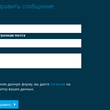
править сообщение
тронная почта
т
лняя данную форму, вы даете
согласие
на
отку ваших данных.