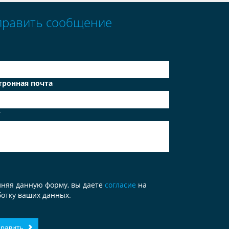
править сообщение
тронная почта
т
лняя данную форму, вы даете
согласие
на
отку ваших данных.