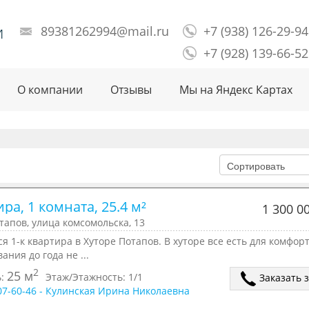
и
89381262994@mail.ru
+7 (938) 126-29-94
+7 (928) 139-66-52
О компании
Отзывы
Мы на Яндекс Картах
ра, 1 комната, 25.4 м²
1 300 0
тапов, улица комсомольска, 13
я 1-к квартира в Хуторе Потапов. В хуторе все есть для комфор
ания до года не ...
2
25 м
ь:
Этаж/Этажность:
1/1
Заказать 
507-60-46 - Кулинская Ирина Николаевна