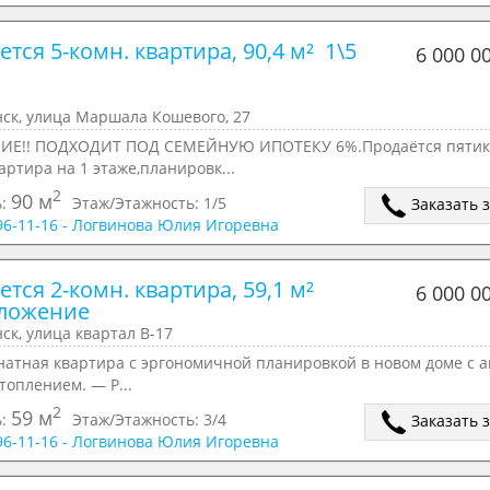
тся 5-комн. квартира, 90,4 м²  1\5 
6 000 0
нск, улица Маршала Кошевого, 27
Е!! ПОДХОДИТ ПОД СЕМЕЙНУЮ ИПОТЕКУ 6%.Продаётся пяти
артира на 1 этаже,планировк...
2
90 м
ь:
Этаж/Этажность:
1/5
Заказать 
196-11-16 - Логвинова Юлия Игоревна
тся 2-комн. квартира, 59,1 м²

6 000 0
ск, улица квартал В-17
натная квартира с эргономичной планировкой в новом доме с а
оплением. — Р...
2
59 м
ь:
Этаж/Этажность:
3/4
Заказать 
196-11-16 - Логвинова Юлия Игоревна