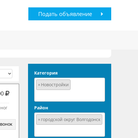
Подать объявление
Категория
×
Новостройки
00
тног
Район
×
городской округ Волгодонск
звонок