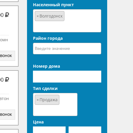
Населенный пункт
00
×
Волгодонск
Район города
комн
звонок
Номер дома
00
Тип сделки
втон
×
Продажа
звонок
Цена