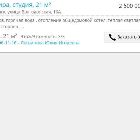
ра, студия, 21 м²
2 600 0
ск, улица Волгодонская, 16А
ов, горячая вода , отопление общедомовой котёл, тёплая светлая
сторона ,...
2
21 м
ь:
Этаж/Этажность:
3/3
Заказать 
196-11-16 - Логвинова Юлия Игоревна