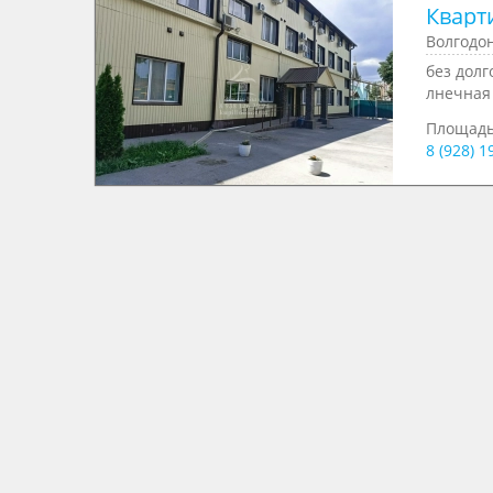
Кварти
Волгодон
без долг
лнечная 
Площад
8 (928) 