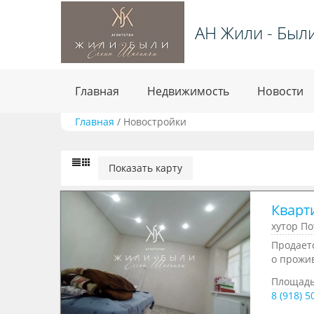
АН Жили - Был
Главная
Недвижимость
Новости
Главная
/
Новостройки
Показать карту
Кварти
хутор По
Продаетс
о прожив
Площад
8 (918) 