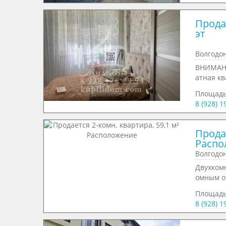
Продае
эт

Волгодо
ВНИМАНИ
атная кв
Площад
8 (928) 
Продае
Волгодон
Двухком
омным от
Площад
8 (928) 